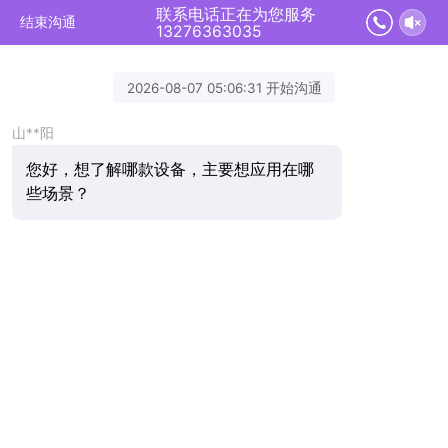
联系电话正在为您服务
结束沟通
13276363035
2026-08-07 05:06:31 开始沟通
山**阳
您好，想了解哪款设备，主要想应用在哪
些场景？