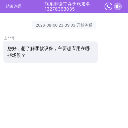
联系电话正在为您服务
结束沟通
13276363035
2026-08-06 23:39:03 开始沟通
山**华
您好，想了解哪款设备，主要想应用在哪
些场景？