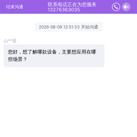
联系电话正在为您服务
结束沟通
13276363035
2026-08-09 12:51:33 开始沟通
山**迎
您好，想了解哪款设备，主要想应用在哪
些场景？