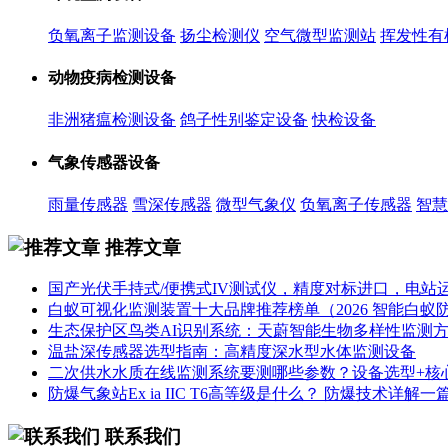
负氧离子监测设备
扬尘检测仪
空气微型监测站
挥发性有
动物疫病检测设备
非洲猪瘟检测设备
鸽子性别鉴定设备
快检设备
气象传感器设备
雨量传感器
雪深传感器
微型气象仪
负氧离子传感器
智慧
推荐文章
国产光伏手持式/便携式IV测试仪，精度对标进口，电站
白蚁可视化监测装置十大品牌推荐榜单（2026 智能白蚁防治
生态保护区鸟类AI识别系统：天蔚智能生物多样性监测
温盐深传感器选型指南：高精度深水型水体监测设备
二次供水水质在线监测系统要测哪些参数？设备选型+核
防爆气象站Ex ia IIC T6高等级是什么？ 防爆技术详解一
联系我们