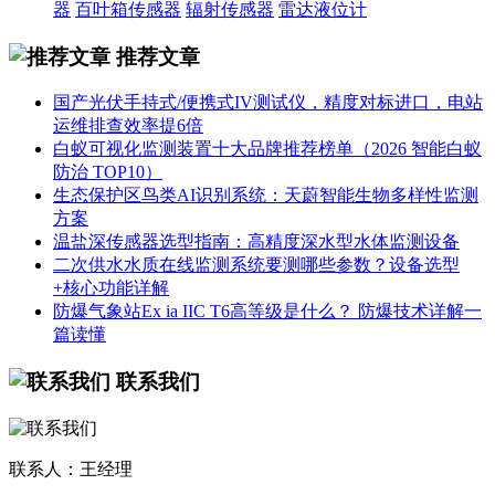
器
百叶箱传感器
辐射传感器
雷达液位计
推荐文章
国产光伏手持式/便携式IV测试仪，精度对标进口，电站
运维排查效率提6倍
白蚁可视化监测装置十大品牌推荐榜单（2026 智能白蚁
防治 TOP10）
生态保护区鸟类AI识别系统：天蔚智能生物多样性监测
方案
温盐深传感器选型指南：高精度深水型水体监测设备
二次供水水质在线监测系统要测哪些参数？设备选型
+核心功能详解
防爆气象站Ex ia IIC T6高等级是什么？ 防爆技术详解一
篇读懂
联系我们
联系人：王经理