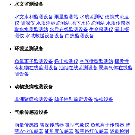
水文监测设备
水文水利监测设备
雨量监测站
水质监测站
便携式流速
仪
测深仪
水质浮标监测站
地下水位监测站
水质传感器
取水水质监测站
水质在线监测设备
生命探测仪
漏电探
测仪
水域救援设备设备
白蚁监测设备
环境监测设备
负氧离子监测设备
扬尘检测仪
空气微型监测站
挥发性
有机物在线监测设备
油烟在线监测设备
恶臭气体在线监
测设备
动物疫病检测设备
非洲猪瘟检测设备
鸽子性别鉴定设备
快检设备
气象传感器设备
雨量传感器
雪深传感器
微型气象仪
负氧离子传感器
智
慧农业传感器
能见度传感器
智慧路灯传感器
隧道检测