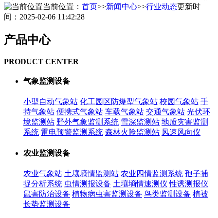
当前位置：
首页
>>
新闻中心
>>
行业动态
更新时
间：2025-02-06 11:42:28
产品中心
PRODUCT CENTER
气象监测设备
小型自动气象站
化工园区防爆型气象站
校园气象站
手
持气象站
便携式气象站
车载气象站
交通气象站
光伏环
境监测站
野外气象监测系统
雪深监测站
地质灾害监测
系统
雷电预警监测系统
森林火险监测站
风速风向仪
农业监测设备
农业气象站
土壤墒情监测站
农业四情监测系统
孢子捕
捉分析系统
虫情测报设备
土壤墒情速测仪
性诱测报仪
鼠害防治设备
植物病虫害监测设备
鸟类监测设备
植被
长势监测设备