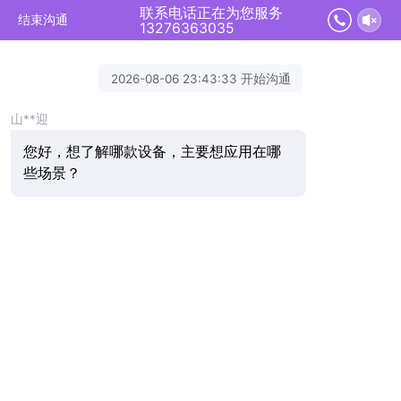
联系电话正在为您服务
结束沟通
13276363035
2026-08-06 23:43:33 开始沟通
山**迎
您好，想了解哪款设备，主要想应用在哪
些场景？