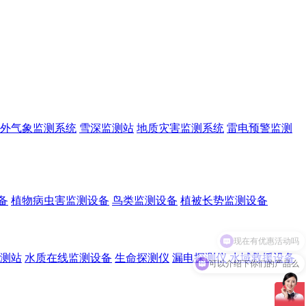
外气象监测系统
雪深监测站
地质灾害监测系统
雷电预警监测
备
植物病虫害监测设备
鸟类监测设备
植被长势监测设备
测站
水质在线监测设备
生命探测仪
漏电探测仪
水域救援设备
可以介绍下你们的产品么