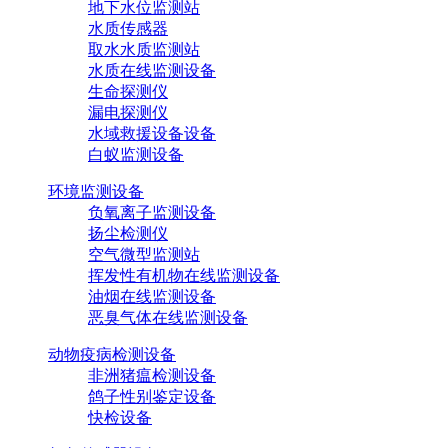
地下水位监测站
水质传感器
取水水质监测站
水质在线监测设备
生命探测仪
漏电探测仪
水域救援设备设备
白蚁监测设备
环境监测设备
负氧离子监测设备
扬尘检测仪
空气微型监测站
挥发性有机物在线监测设备
油烟在线监测设备
恶臭气体在线监测设备
动物疫病检测设备
非洲猪瘟检测设备
鸽子性别鉴定设备
快检设备