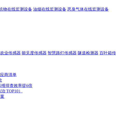
机物在线监测设备
油烟在线监测设备
恶臭气体在线监测设备
农业传感器
能见度传感器
智慧路灯传感器
隧道检测器
百叶箱传
应商清单
款
运维排查效率提6倍
 TOP10）
方案