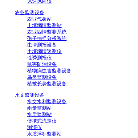
风速风向仪
农业监测设备
农业气象站
土壤墒情监测站
农业四情监测系统
孢子捕捉分析系统
虫情测报设备
土壤墒情速测仪
性诱测报仪
鼠害防治设备
植物病虫害监测设备
鸟类监测设备
植被长势监测设备
水文监测设备
水文水利监测设备
雨量监测站
水质监测站
便携式流速仪
测深仪
水质浮标监测站