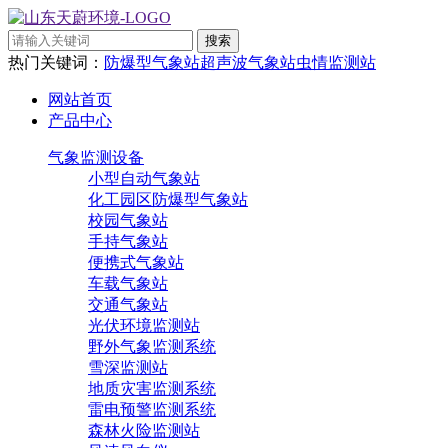
热门关键词：
防爆型气象站
超声波气象站
虫情监测站
网站首页
产品中心
气象监测设备
小型自动气象站
化工园区防爆型气象站
校园气象站
手持气象站
便携式气象站
车载气象站
交通气象站
光伏环境监测站
野外气象监测系统
雪深监测站
地质灾害监测系统
雷电预警监测系统
森林火险监测站