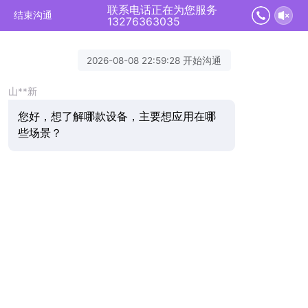
联系电话正在为您服务
结束沟通
13276363035
2026-08-08 22:59:28 开始沟通
山**新
您好，想了解哪款设备，主要想应用在哪
些场景？