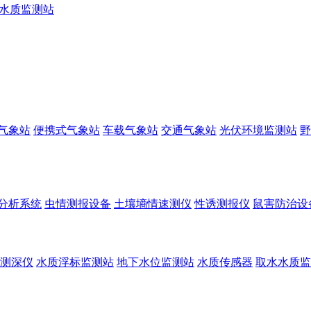
水质监测站
气象站
便携式气象站
车载气象站
交通气象站
光伏环境监测站
野
分析系统
虫情测报设备
土壤墒情速测仪
性诱测报仪
鼠害防治设
测深仪
水质浮标监测站
地下水位监测站
水质传感器
取水水质监