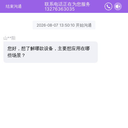
联系电话正在为您服务
结束沟通
13276363035
2026-08-07 13:50:10 开始沟通
山**阳
您好，想了解哪款设备，主要想应用在哪
些场景？