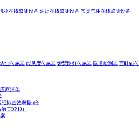
机物在线监测设备
油烟在线监测设备
恶臭气体在线监测设备
农业传感器
能见度传感器
智慧路灯传感器
隧道检测器
百叶箱传
应商清单
款
运维排查效率提6倍
 TOP10）
方案