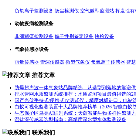
负氧离子监测设备
扬尘检测仪
空气微型监测站
挥发性有
动物疫病检测设备
非洲猪瘟检测设备
鸽子性别鉴定设备
快检设备
气象传感器设备
雨量传感器
雪深传感器
微型气象仪
负氧离子传感器
智慧
推荐文章
防爆超声波一体气象站品牌精选：从选型到落地的靠谱供
排水管网水质监测系统推荐：水质监测项目最值得选的2
国产光伏手持式/便携式IV测试仪，精度对标进口，电站
白蚁可视化监测装置十大品牌推荐榜单（2026 智能白蚁防治
生态保护区鸟类AI识别系统：天蔚智能生物多样性监测
温盐深传感器选型指南：高精度深水型水体监测设备
联系我们