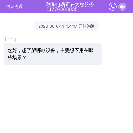
联系电话正在为您服务
结束沟通
13276363035
2026-08-07 11:04:17 开始沟通
山**阳
您好，想了解哪款设备，主要想应用在哪
些场景？