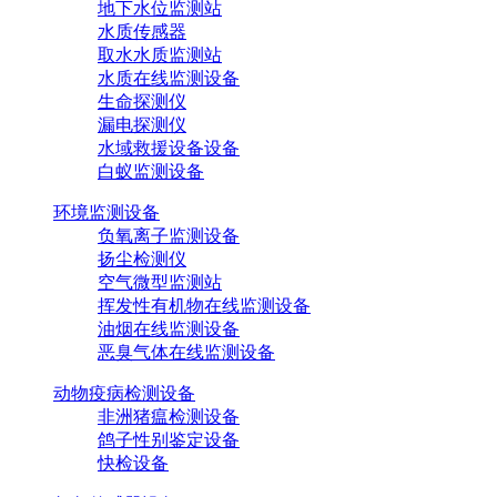
地下水位监测站
水质传感器
取水水质监测站
水质在线监测设备
生命探测仪
漏电探测仪
水域救援设备设备
白蚁监测设备
环境监测设备
负氧离子监测设备
扬尘检测仪
空气微型监测站
挥发性有机物在线监测设备
油烟在线监测设备
恶臭气体在线监测设备
动物疫病检测设备
非洲猪瘟检测设备
鸽子性别鉴定设备
快检设备