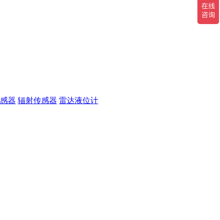
感器
辐射传感器
雷达液位计