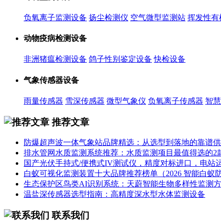
负氧离子监测设备
扬尘检测仪
空气微型监测站
挥发性有
动物疫病检测设备
非洲猪瘟检测设备
鸽子性别鉴定设备
快检设备
气象传感器设备
雨量传感器
雪深传感器
微型气象仪
负氧离子传感器
智慧
推荐文章
防爆超声波一体气象站品牌精选：从选型到落地的靠谱供
排水管网水质监测系统推荐：水质监测项目最值得选的2
国产光伏手持式/便携式IV测试仪，精度对标进口，电站
白蚁可视化监测装置十大品牌推荐榜单（2026 智能白蚁防治
生态保护区鸟类AI识别系统：天蔚智能生物多样性监测
温盐深传感器选型指南：高精度深水型水体监测设备
联系我们