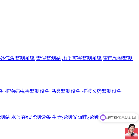
外气象监测系统
雪深监测站
地质灾害监测系统
雷电预警监测
备
植物病虫害监测设备
鸟类监测设备
植被长势监测设备
测站
水质在线监测设备
生命探测仪
漏电探测仪
水域救援设备
现在有优惠活动吗