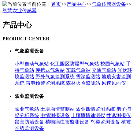
当前位置：
首页
>>
产品中心
>>
气象传感器设备
>>
智慧农业传感器
产品中心
PRODUCT CENTER
气象监测设备
小型自动气象站
化工园区防爆型气象站
校园气象站
手
持气象站
便携式气象站
车载气象站
交通气象站
光伏环
境监测站
野外气象监测系统
雪深监测站
地质灾害监测
系统
雷电预警监测系统
森林火险监测站
风速风向仪
农业监测设备
农业气象站
土壤墒情监测站
农业四情监测系统
孢子捕
捉分析系统
虫情测报设备
土壤墒情速测仪
性诱测报仪
鼠害防治设备
植物病虫害监测设备
鸟类监测设备
植被
长势监测设备