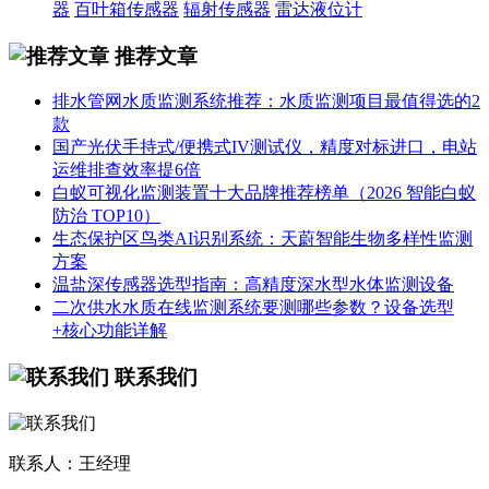
器
百叶箱传感器
辐射传感器
雷达液位计
推荐文章
排水管网水质监测系统推荐：水质监测项目最值得选的2
款
国产光伏手持式/便携式IV测试仪，精度对标进口，电站
运维排查效率提6倍
白蚁可视化监测装置十大品牌推荐榜单（2026 智能白蚁
防治 TOP10）
生态保护区鸟类AI识别系统：天蔚智能生物多样性监测
方案
温盐深传感器选型指南：高精度深水型水体监测设备
二次供水水质在线监测系统要测哪些参数？设备选型
+核心功能详解
联系我们
联系人：王经理