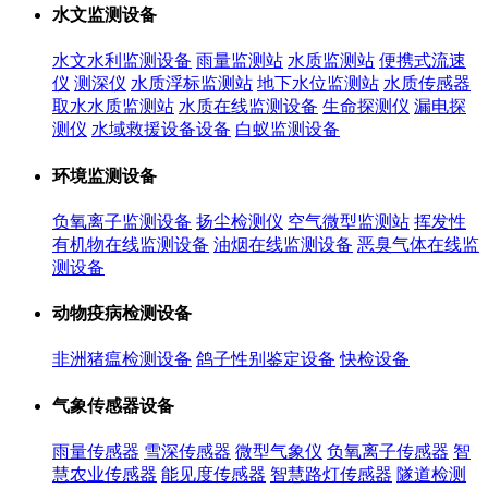
水文监测设备
水文水利监测设备
雨量监测站
水质监测站
便携式流速
仪
测深仪
水质浮标监测站
地下水位监测站
水质传感器
取水水质监测站
水质在线监测设备
生命探测仪
漏电探
测仪
水域救援设备设备
白蚁监测设备
环境监测设备
负氧离子监测设备
扬尘检测仪
空气微型监测站
挥发性
有机物在线监测设备
油烟在线监测设备
恶臭气体在线监
测设备
动物疫病检测设备
非洲猪瘟检测设备
鸽子性别鉴定设备
快检设备
气象传感器设备
雨量传感器
雪深传感器
微型气象仪
负氧离子传感器
智
慧农业传感器
能见度传感器
智慧路灯传感器
隧道检测