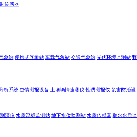
射传感器
气象站
便携式气象站
车载气象站
交通气象站
光伏环境监测站
野
分析系统
虫情测报设备
土壤墒情速测仪
性诱测报仪
鼠害防治设
测深仪
水质浮标监测站
地下水位监测站
水质传感器
取水水质监