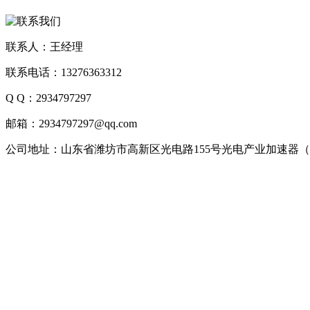
联系人：王经理
联系电话：13276363312
Q Q：2934797297
邮箱：2934797297@qq.com
公司地址：山东省潍坊市高新区光电路155号光电产业加速器