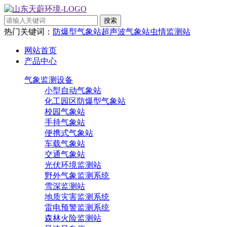
热门关键词：
防爆型气象站
超声波气象站
虫情监测站
网站首页
产品中心
气象监测设备
小型自动气象站
化工园区防爆型气象站
校园气象站
手持气象站
便携式气象站
车载气象站
交通气象站
光伏环境监测站
野外气象监测系统
雪深监测站
地质灾害监测系统
雷电预警监测系统
森林火险监测站