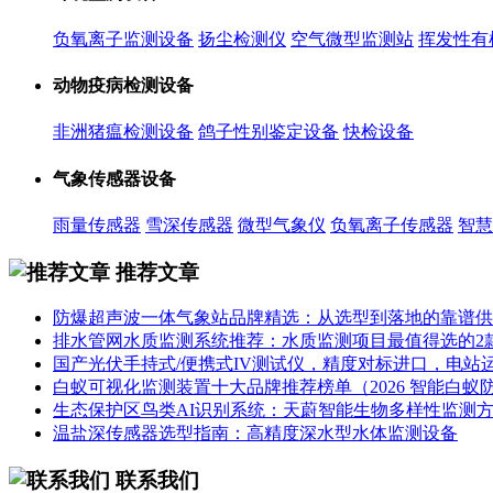
负氧离子监测设备
扬尘检测仪
空气微型监测站
挥发性有
动物疫病检测设备
非洲猪瘟检测设备
鸽子性别鉴定设备
快检设备
气象传感器设备
雨量传感器
雪深传感器
微型气象仪
负氧离子传感器
智慧
推荐文章
防爆超声波一体气象站品牌精选：从选型到落地的靠谱供
排水管网水质监测系统推荐：水质监测项目最值得选的2
国产光伏手持式/便携式IV测试仪，精度对标进口，电站
白蚁可视化监测装置十大品牌推荐榜单（2026 智能白蚁防治
生态保护区鸟类AI识别系统：天蔚智能生物多样性监测
温盐深传感器选型指南：高精度深水型水体监测设备
联系我们