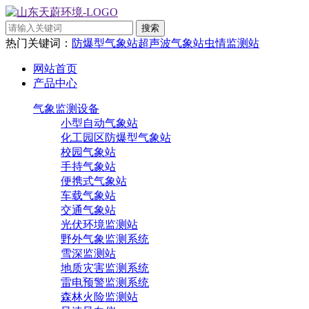
热门关键词：
防爆型气象站
超声波气象站
虫情监测站
网站首页
产品中心
气象监测设备
小型自动气象站
化工园区防爆型气象站
校园气象站
手持气象站
便携式气象站
车载气象站
交通气象站
光伏环境监测站
野外气象监测系统
雪深监测站
地质灾害监测系统
雷电预警监测系统
森林火险监测站