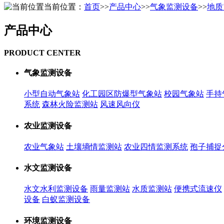
当前位置：
首页
>>
产品中心
>>
气象监测设备
>>
地质
产品中心
PRODUCT CENTER
气象监测设备
小型自动气象站
化工园区防爆型气象站
校园气象站
手持
系统
森林火险监测站
风速风向仪
农业监测设备
农业气象站
土壤墒情监测站
农业四情监测系统
孢子捕捉
水文监测设备
水文水利监测设备
雨量监测站
水质监测站
便携式流速仪
设备
白蚁监测设备
环境监测设备