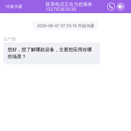
联系电话正在为您服务
结束沟通
13276363035
2026-08-07 07:35:19 开始沟通
山**迎
您好，想了解哪款设备，主要想应用在哪
些场景？